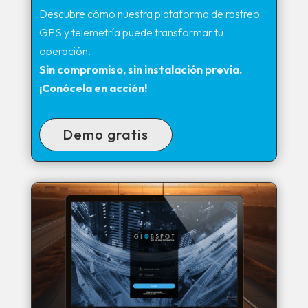
Descubre cómo nuestra plataforma de rastreo
GPS y telemetría puede transformar tu
operación.
Sin compromiso, sin instalación previa.
¡Conócela en acción!
Demo gratis