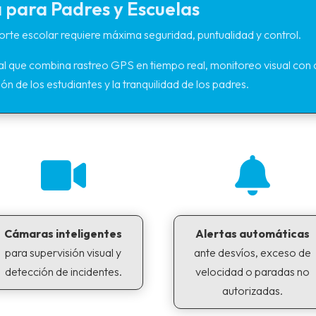
 para Padres y Escuelas
rte escolar requiere máxima seguridad, puntualidad y control.
l que combina rastreo GPS en tiempo real, monitoreo visual con c
ón de los estudiantes y la tranquilidad de los padres.


Cámaras inteligentes
Alertas automáticas
para supervisión visual y
ante desvíos, exceso de
detección de incidentes.
velocidad o paradas no
autorizadas.