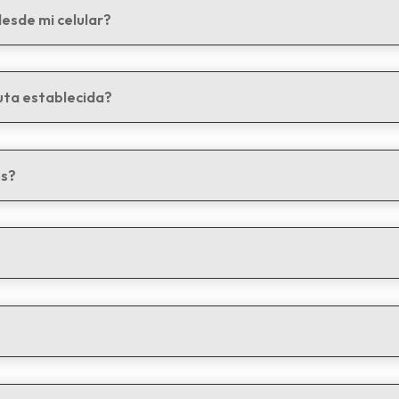
desde mi celular?
ruta establecida?
os?