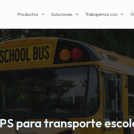
G
Productos
Soluciones
Trabajamos con
3
3
3
PS para transporte escol