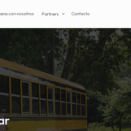
ana con nosotros
Contacto
Partners
3
ar