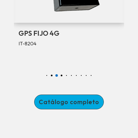
GPS FIJO 4G
IT-8204
I
Catálogo completo