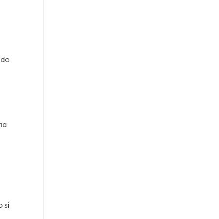
ndo
ria
 si