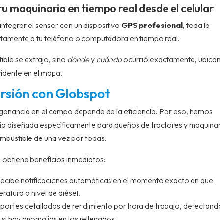
u maquinaria en tiempo real desde el celular
 integrar el sensor con un dispositivo
GPS profesional
, toda la
ectamente a tu teléfono o computadora en tiempo real.
ble se extrajo, sino
dónde
y
cuándo
ocurrió exactamente, ubica
cidente en el mapa.
ersión con Globspot
ganancia en el campo depende de la eficiencia. Por eso, hemos
tría diseñada específicamente para dueños de tractores y maquina
mbustible de una vez por todas.
 obtiene beneficios inmediatos:
ecibe notificaciones automáticas en el momento exacto en que
atura o nivel de diésel.
eportes detallados de rendimiento por hora de trabajo, detectando
 si hay anomalías en los rellenados.