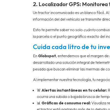
2. Localizador GPS: Monitorea t
Un tractor incomunicado es un blanco fácil. Al
información del del vehículo se transmite dir
Esto te permite saber no solo
cuánto
combusti
la parcela o el punto geográfico exacto del in
Cuida cada litro de tu inv
En
Globspot
, entendemos que el margen de 
desarrollado una solución integral de teleme
pesada que buscan eliminar las mermas de co
Al implementar nuestra tecnología, tu negocio
🚨
Alertas instantáneas en tu celular:
R
ocurra una subida o bajada brusca de temper
📊
Gráficas de consumo real:
Visualiza r
el tractor está gastando más de lo debido o