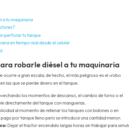
 a tu maquinaria
actores?
 sin perforar tu tanque
aria en tiempo real desde el celular
ot
ra robarle diésel a tu maquinaria
e ocurre a gran escala; de hecho, el más peligroso es el «robo
n las que se pierde dinero en el tanque:
vechando los momentos de descanso, el cambio de turno o el
ble directamente del tanque con mangueras.
icidad al momento de rellenar los tanques con bidones o en
n pago por tanque lleno pero se introduce una cantidad menor.
vo:
Dejar el tractor encendido largas horas sin trabajar para simul