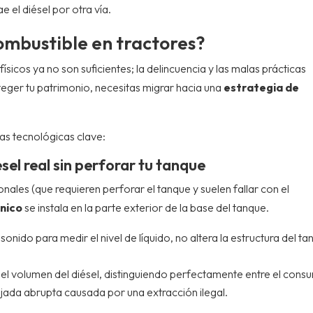
 el diésel por otra vía.
ombustible en tractores?
sicos ya no son suficientes; la delincuencia y las malas prácticas
teger tu patrimonio, necesitas migrar hacia una
estrategia de
as tecnológicas clave:
ésel real sin perforar tu tanque
ionales (que requieren perforar el tanque y suelen fallar con el
ónico
se instala en la parte exterior de la base del tanque.
sonido para medir el nivel de líquido, no altera la estructura del t
el volumen del diésel, distinguiendo perfectamente entre el con
ajada abrupta causada por una extracción ilegal.