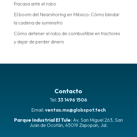
fracasa ante el robo
El boom del Nearshoring en México: Cómo blindar
la cadena de suministro
Cómo detener el robo de combustible en tractores
y dejar de perder dinero
Contacto
Tel:
33 1496 1506
Email:
ventas.mx@globspot.tech
Parque Industrial El Tule
:
Av. San Miguel 263, San
Juan de Ocotán, 45019 Zapopan, Jal.