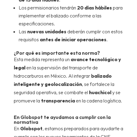
Los permisionarios tendrán
20 días hábiles
para
implementar el balizado conforme a las
especificaciones.
Las
nuevas unidades
deberán cumplir con estos
requisitos
antes de iniciar operaciones
.
¿Por qué es importante esta norma?
Esta medida representa un
avance tecnológico y
legal
en la supervisión del transporte de
hidrocarburos en México. Al integrar
balizado
inteligente y geolocalización
, se fortalece la
seguridad operativa, se combate el
huachicol
y se
promueve la
transparencia
en la cadena logística.
En Globspot te ayudamos a cumplir con la
normativa
En
Globspot
, estamos preparados para ayudarte a
cumplir con los nuevos lineamientos de la CNE.